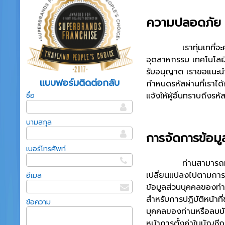
ความปลอดภัย
เราทุ่มเทที่จะคุ้มค
อุตสาหกรรม เทคโนโลยี
รับอนุญาต เราขอแนะนำ
แบบฟอร์มติดต่อกลับ
กำหนดรหัสผ่านที่เราได้
แจ้งให้ผู้อื่นทราบถึงรหัส
ชื่อ
นามสกุล
การจัดการข้อม
เบอร์โทรศัพท์
ท่านสามารถทำการลบข้
เปลี่ยนแปลงไปตามการเป
อีเมล
ข้อมูลส่วนบุคคลของท่าน
สำหรับการปฏิบัติหน้าที
ข้อความ
บุคคลของท่านหรือลบบั
หน้าการตั้งค่าในบัญช