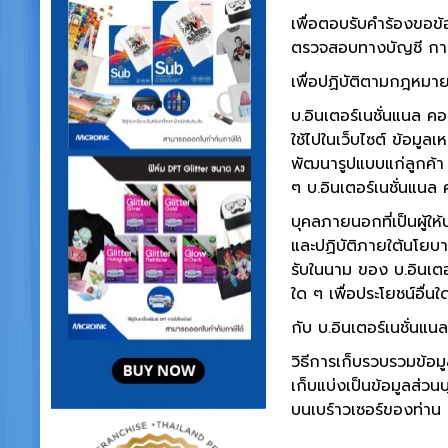
เพื่อตอบรับคำร้องขอข
ตรวจสอบทางบัญชี กา
เพื่อปฏิบัติตามกฎหม
บ.อินเตอร์เนชั่นแนล คอน
ใช้ไปในเว็บไซต์ ข้อมูลเ
พัฒนารูปแบบแก่ลูกค้า ค
ๆ บ.อินเตอร์เนชั่นแน
บุคลภายนอกที่เป็นผู้ให
และปฏิบัติภายใต้นโยบา
รับในนาม ของ บ.อินเตอร
ใด ๆ เพื่อประโยชน์อื่น
กับ บ.อินเตอร์เนชั่นแ
วิธีการเก็บรวบรวมข้อมูลเ
เก็บแบ่งเป็นข้อมูลส่ว
บนเบร์าวเซอร์ของท่าน