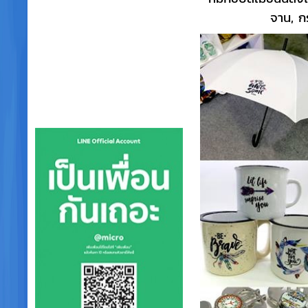
จาน, ก