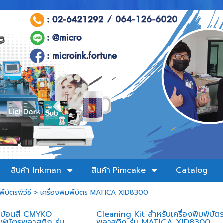
สินค้า Inkman
สินค้า Pimcake
Catalog
พ์บัตรพีวีซี
>
เครื่องพิมพ์บัตร MATICA XID8300
ิบบ้อนสี CMYKO
Cleaning Kit สำหรับเครื่องพิมพ์บัต
มพ์บัตรพลาสติก รุ่น
พลาสติก รุ่น MATICA XID8300