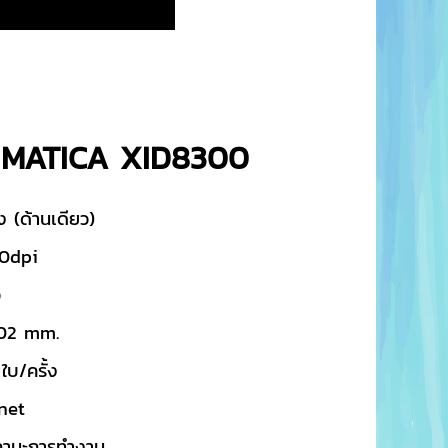
ีซี MATICA XID8300
ง (ด้านเดียว)
00dpi
ว
1.02 mm.
ใบ/ครั้ง
net
านะการทำงาน